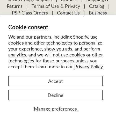
Returns
|
Terms of Use & Privacy
|
Catalog
|
PSP Class Orders
|
Contact Us
|
Business
Account Application
Cookie consent
Visit Our Other Publications:
Mission Frontiers
IJFM
We and our partners, including Shopify, use
cookies and other technologies to personalize
your experience, show you ads, and perform
analytics, and we will not use cookies or other
technologies for these purposes unless you
accept them. Learn more in our
Privacy Policy
Accept
© 2026
MissionBooks.org
. | eCommerce by
Battalion
Decline
Manage preferences