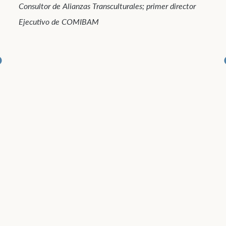
entrenado, sido mentor y personalmente
interactuado con líderes emergentes y de gran
autoridad de todo el mundo, por las últimas
cuatro décadas. A lo largo de su vida, ha sido un
líder que escucha activamente, reflexiona y
atesora profundamente las lecciones de una vida
entera de ministerio. Y ahora, para nuestro
beneficio y el de las generaciones por venir, Todd
comparte su corazón con nosotros. Luego de leer
este libro, comprenderá lo que está en el
corazón del verdadero y transformador liderazgo
cristiano.
Roberto Laver(Argentina/Estados Unidos)
Fundador/director de FIDES (ONG Anticorrupción)