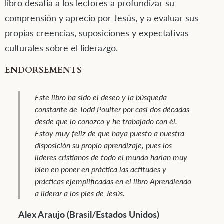
libro desafía a los lectores a profundizar su
comprensión y aprecio por Jesús, y a evaluar sus
propias creencias, suposiciones y expectativas
culturales sobre el liderazgo.
ENDORSEMENTS
Todd Poulter nos trae un libro que hubiera
deseado haber leído décadas atrás cuando era
un líder joven emergente. He conocido a Todd
por casi dos décadas, como compañero de
trabajo y amigo, y no puedo pensar en nadie
mejor calificado para regalarnos este precioso
tesoro. Este libro ha sido escrito por alguien con
vasta y profunda experiencia en ministerio y
liderazgo multicultural, que además, tiene la
habilidad de discernir las mayores necesidades
del liderazgo de hoy. Todd ha liderado,